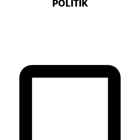
POLITIK
APLIKASI
ARITORIAL
AUDIO VISUAL
BERITA
DAERAH
DIGITAL