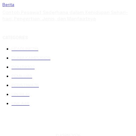
Berita
Contoh Pesawat Sederhana dalam Kehidupan Sehari-
hari: Pengertian, Jenis, dan Manfaatnya
CATEGORIES
HEADLINE
219
DUNIA KAMPUS
109
POLITIK
102
PEMILU
88
PERISTIWA
76
UIN RIL
61
UNILA
48
© KSPSI 2026