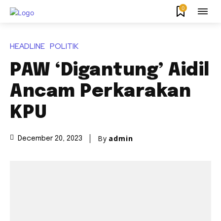
0
HEADLINE
POLITIK
PAW ‘Digantung’ Aidil
Ancam Perkarakan
KPU
By
admin
December 20, 2023