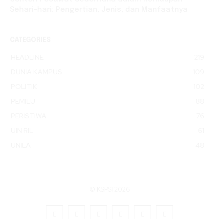
Sehari-hari: Pengertian, Jenis, dan Manfaatnya
CATEGORIES
HEADLINE
219
DUNIA KAMPUS
109
POLITIK
102
PEMILU
88
PERISTIWA
76
UIN RIL
61
UNILA
48
© KSPSI 2026