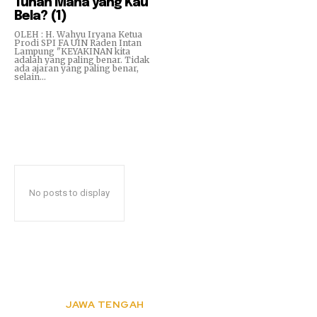
Tuhan Mana yang Kau
Bela? (1)
OLEH : H. Wahyu Iryana Ketua
Prodi SPI FA UIN Raden Intan
Lampung "KEYAKINAN kita
adalah yang paling benar. Tidak
ada ajaran yang paling benar,
selain...
No posts to display
JAWA TENGAH
KSPSI