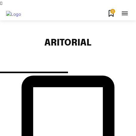
0
ARITORIAL
APLIKASI
AUDIO VISUAL
BERITA
DAERAH
DIGITAL