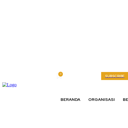
0
Thursday, August 6, 2026
My account
SUBSCRIBE
BERANDA
ORGANISASI
BE