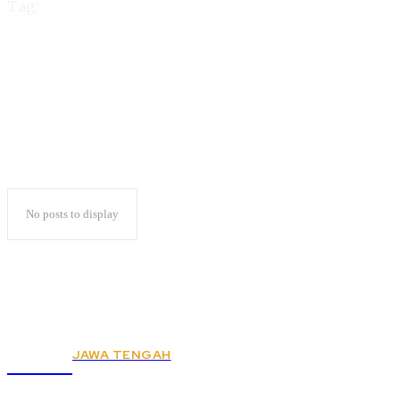
Tag:
Deepfake
No posts to display
JAWA TENGAH
KSPSI