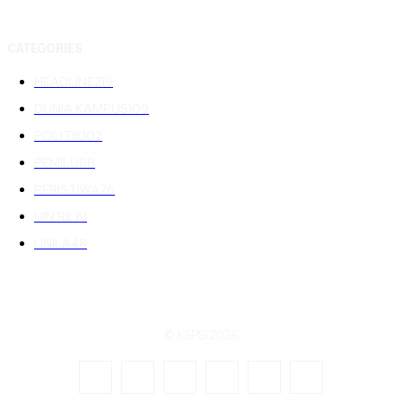
CATEGORIES
HEADLINE
219
DUNIA KAMPUS
109
POLITIK
102
PEMILU
88
PERISTIWA
76
UIN RIL
61
UNILA
48
© KSPSI 2026