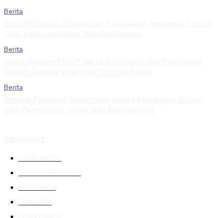
Berita
Soal IPAS Kelas 3 Semester 2 Kurikulum Merdeka: Contoh
Soal, Kunci Jawaban, dan Tips Belajar
Berita
Andre Taulany Cerai? Fakta, Kronologi, dan Perjalanan
Rumah Tangga yang Jadi Sorotan Publik
Berita
Contoh Pesawat Sederhana dalam Kehidupan Sehari-
hari: Pengertian, Jenis, dan Manfaatnya
CATEGORIES
HEADLINE
219
DUNIA KAMPUS
109
POLITIK
102
PEMILU
88
PERISTIWA
76