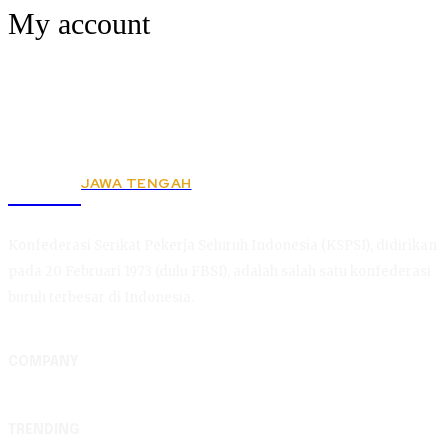
My account
JAWA TENGAH
KSPSI
Konfederasi Serikat Pekerja Seluruh Indonesia (KSPSI), didirikan
pada 20 Februari 1973 (dulu FBSI), adalah salah satu konfederasi
buruh terbesar di Indonesia.
COMPANY
TRENDING