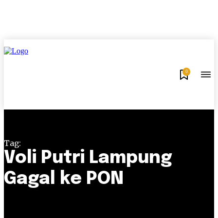
0
Tag:
Voli Putri Lampung
Gagal ke PON