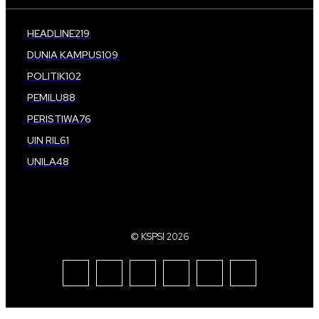
HEADLINE
219
DUNIA KAMPUS
109
POLITIK
102
PEMILU
88
PERISTIWA
76
UIN RIL
61
UNILA
48
© KSPSI 2026