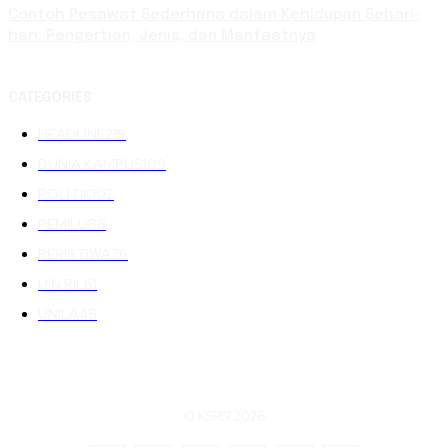
Contoh Pesawat Sederhana dalam Kehidupan Sehari-
hari: Pengertian, Jenis, dan Manfaatnya
CATEGORIES
HEADLINE
219
DUNIA KAMPUS
109
POLITIK
102
PEMILU
88
PERISTIWA
76
UIN RIL
61
UNILA
48
© KSPSI 2026