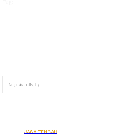
Tag:
Rahmawati Bisa
Diputus Bersalah
No posts to display
JAWA TENGAH