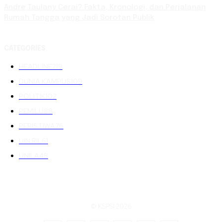
Andre Taulany Cerai? Fakta, Kronologi, dan Perjalanan
Rumah Tangga yang Jadi Sorotan Publik
CATEGORIES
HEADLINE
219
DUNIA KAMPUS
109
POLITIK
102
PEMILU
88
PERISTIWA
76
UIN RIL
61
UNILA
48
© KSPSI 2026