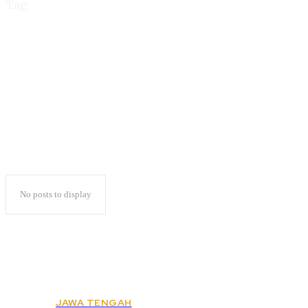
Tag:
Puji Raharjo Ketua NU
Lampung
No posts to display
JAWA TENGAH