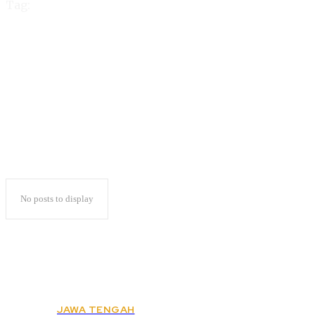
Tag:
Presiden Jokowi di
Lampung
No posts to display
JAWA TENGAH