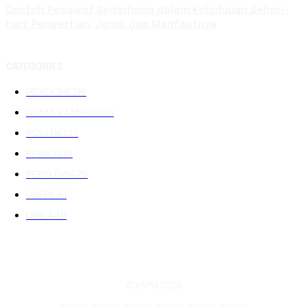
Contoh Pesawat Sederhana dalam Kehidupan Sehari-
hari: Pengertian, Jenis, dan Manfaatnya
CATEGORIES
HEADLINE
219
DUNIA KAMPUS
109
POLITIK
102
PEMILU
88
PERISTIWA
76
UIN RIL
61
UNILA
48
© KSPSI 2026