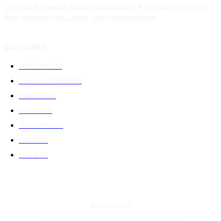
Contoh Pesawat Sederhana dalam Kehidupan Sehari-
hari: Pengertian, Jenis, dan Manfaatnya
CATEGORIES
HEADLINE
219
DUNIA KAMPUS
109
POLITIK
102
PEMILU
88
PERISTIWA
76
UIN RIL
61
UNILA
48
© KSPSI 2026