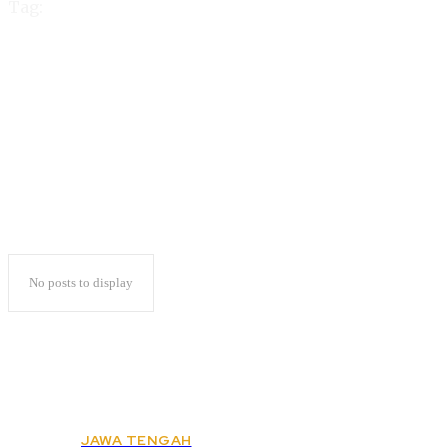
Tag:
PHBI PTPN VII Gelar
Sholat Istisqa
No posts to display
JAWA TENGAH