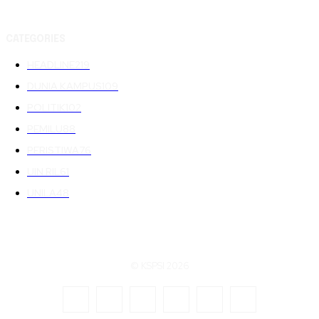
CATEGORIES
HEADLINE
219
DUNIA KAMPUS
109
POLITIK
102
PEMILU
88
PERISTIWA
76
UIN RIL
61
UNILA
48
© KSPSI 2026