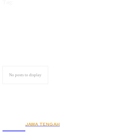
Tag:
Pementasan Teater
No posts to display
JAWA TENGAH
KSPSI