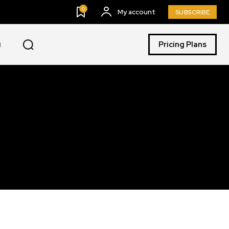
0
My account
SUBSCRIBE
Pricing Plans
I