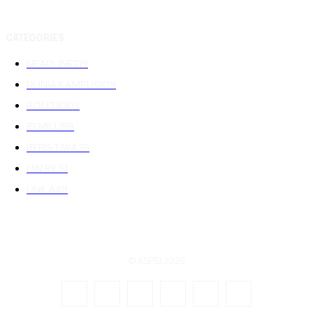
CATEGORIES
HEADLINE
219
DUNIA KAMPUS
109
POLITIK
102
PEMILU
88
PERISTIWA
76
UIN RIL
61
UNILA
48
© KSPSI 2026