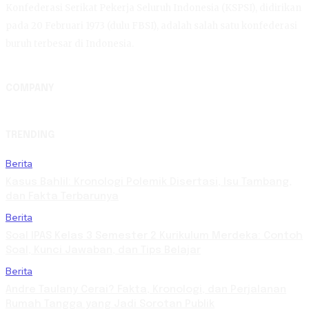
Konfederasi Serikat Pekerja Seluruh Indonesia (KSPSI), didirikan
pada 20 Februari 1973 (dulu FBSI), adalah salah satu konfederasi
buruh terbesar di Indonesia.
COMPANY
TRENDING
Berita
Kasus Bahlil: Kronologi Polemik Disertasi, Isu Tambang,
dan Fakta Terbarunya
Berita
Soal IPAS Kelas 3 Semester 2 Kurikulum Merdeka: Contoh
Soal, Kunci Jawaban, dan Tips Belajar
Berita
Andre Taulany Cerai? Fakta, Kronologi, dan Perjalanan
Rumah Tangga yang Jadi Sorotan Publik