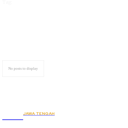
Tag:
Nunik
No posts to display
JAWA TENGAH
KSPSI