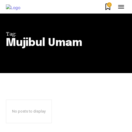
0
Tag:
Mujibul Umam
No posts to display