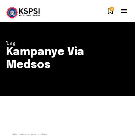
0
Tag:
Kampanye Via
Medsos
No posts to display