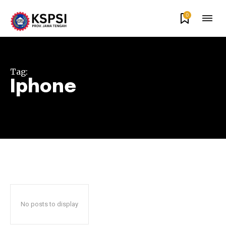
0
Tag:
Iphone
No posts to display