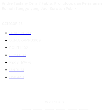
Andre Taulany Cerai? Fakta, Kronologi, dan Perjalanan
Rumah Tangga yang Jadi Sorotan Publik
CATEGORIES
HEADLINE
219
DUNIA KAMPUS
109
POLITIK
102
PEMILU
88
PERISTIWA
76
UIN RIL
61
UNILA
48
© KSPSI 2026