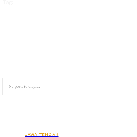
Tag:
Gibran Belum Tentu
Menarik Suara Milenial
No posts to display
JAWA TENGAH