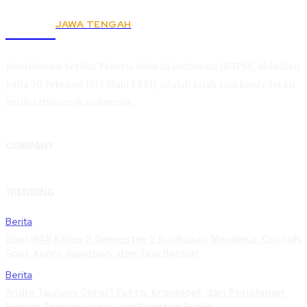
JAWA TENGAH
KSPSI
Konfederasi Serikat Pekerja Seluruh Indonesia (KSPSI), didirikan
pada 20 Februari 1973 (dulu FBSI), adalah salah satu konfederasi
buruh terbesar di Indonesia.
COMPANY
TRENDING
Berita
Soal IPAS Kelas 3 Semester 2 Kurikulum Merdeka: Contoh
Soal, Kunci Jawaban, dan Tips Belajar
Berita
Andre Taulany Cerai? Fakta, Kronologi, dan Perjalanan