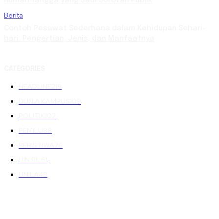
Rumah Tangga yang Jadi Sorotan Publik
Berita
Contoh Pesawat Sederhana dalam Kehidupan Sehari-
hari: Pengertian, Jenis, dan Manfaatnya
CATEGORIES
HEADLINE
219
DUNIA KAMPUS
109
POLITIK
102
PEMILU
88
PERISTIWA
76
UIN RIL
61
UNILA
48