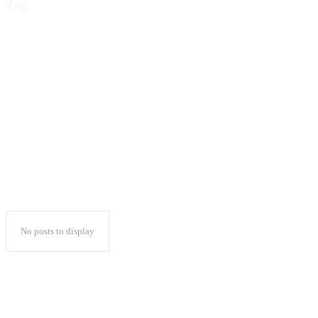
Tag:
DPRD Tanggamus Gelar
Dua Paripurna
Sekaligus
No posts to display