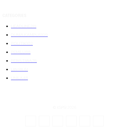
CATEGORIES
HEADLINE
219
DUNIA KAMPUS
109
POLITIK
102
PEMILU
88
PERISTIWA
76
UIN RIL
61
UNILA
48
© KSPSI 2026