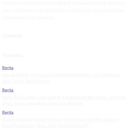
Konfederasi Serikat Pekerja Seluruh Indonesia (KSPSI), didirikan
pada 20 Februari 1973 (dulu FBSI), adalah salah satu konfederasi
buruh terbesar di Indonesia.
COMPANY
TRENDING
Berita
Kasus Bahlil: Kronologi Polemik Disertasi, Isu Tambang,
dan Fakta Terbarunya
Berita
Soal IPAS Kelas 3 Semester 2 Kurikulum Merdeka: Contoh
Soal, Kunci Jawaban, dan Tips Belajar
Berita
Andre Taulany Cerai? Fakta, Kronologi, dan Perjalanan
Rumah Tangga yang Jadi Sorotan Publik