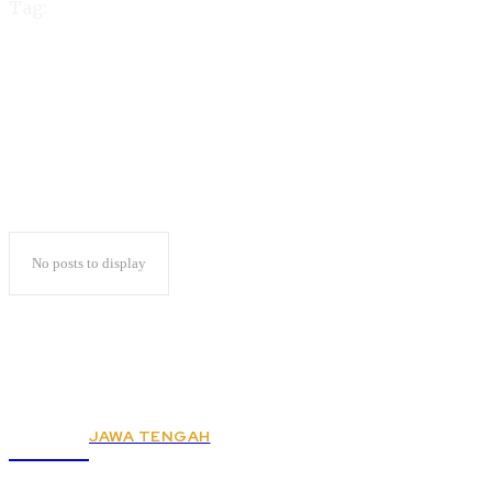
Tag:
diagonal
No posts to display
JAWA TENGAH
KSPSI