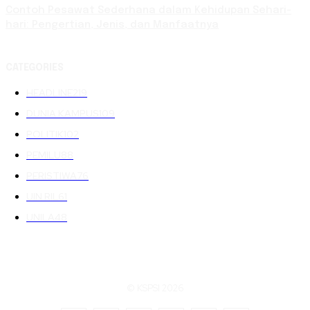
Contoh Pesawat Sederhana dalam Kehidupan Sehari-
hari: Pengertian, Jenis, dan Manfaatnya
CATEGORIES
HEADLINE
219
DUNIA KAMPUS
109
POLITIK
102
PEMILU
88
PERISTIWA
76
UIN RIL
61
UNILA
48
© KSPSI 2026