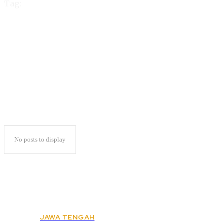
Tag:
Baru Rahmah yang
Ajukan STTP
No posts to display
JAWA TENGAH