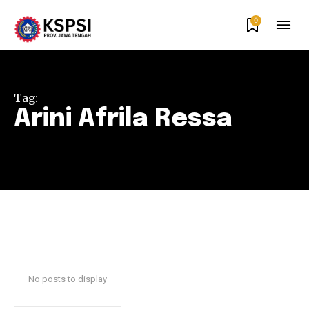
0
Tag:
Arini Afrila Ressa
No posts to display