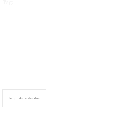
Tag:
Anis Paparkan
Perubahan Berbasis
Keadilan
No posts to display