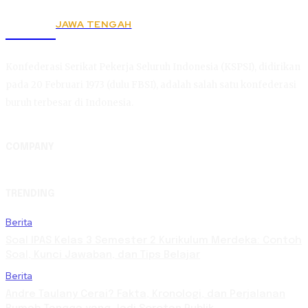
JAWA TENGAH
KSPSI
Konfederasi Serikat Pekerja Seluruh Indonesia (KSPSI), didirikan
pada 20 Februari 1973 (dulu FBSI), adalah salah satu konfederasi
buruh terbesar di Indonesia.
COMPANY
TRENDING
Berita
Soal IPAS Kelas 3 Semester 2 Kurikulum Merdeka: Contoh
Soal, Kunci Jawaban, dan Tips Belajar
Berita
Andre Taulany Cerai? Fakta, Kronologi, dan Perjalanan