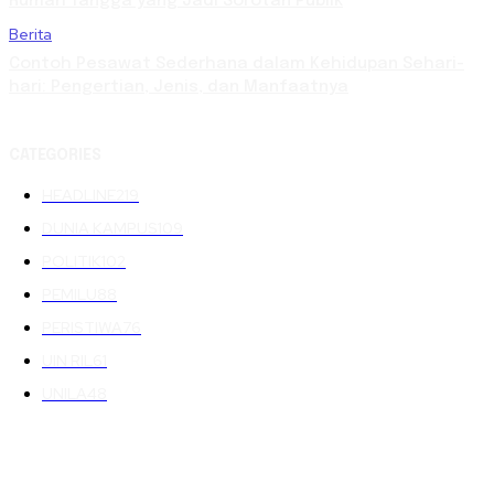
Rumah Tangga yang Jadi Sorotan Publik
Berita
Contoh Pesawat Sederhana dalam Kehidupan Sehari-
hari: Pengertian, Jenis, dan Manfaatnya
CATEGORIES
HEADLINE
219
DUNIA KAMPUS
109
POLITIK
102
PEMILU
88
PERISTIWA
76
UIN RIL
61
UNILA
48