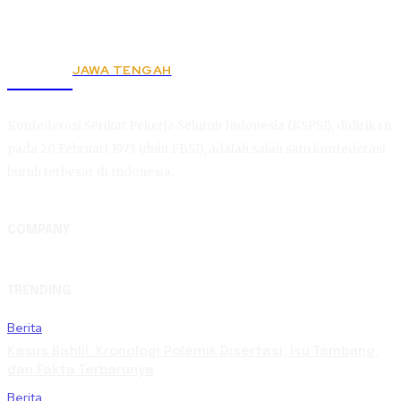
JAWA TENGAH
KSPSI
Konfederasi Serikat Pekerja Seluruh Indonesia (KSPSI), didirikan
pada 20 Februari 1973 (dulu FBSI), adalah salah satu konfederasi
buruh terbesar di Indonesia.
COMPANY
TRENDING
Berita
Kasus Bahlil: Kronologi Polemik Disertasi, Isu Tambang,
dan Fakta Terbarunya
Berita