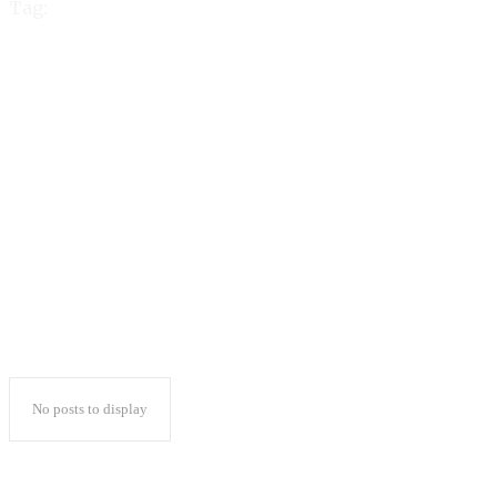
Tag:
84 Pengampu Aqidah
Filsafat se-Nusantara
Ikuti Simposium
Nasional AAFI
No posts to display