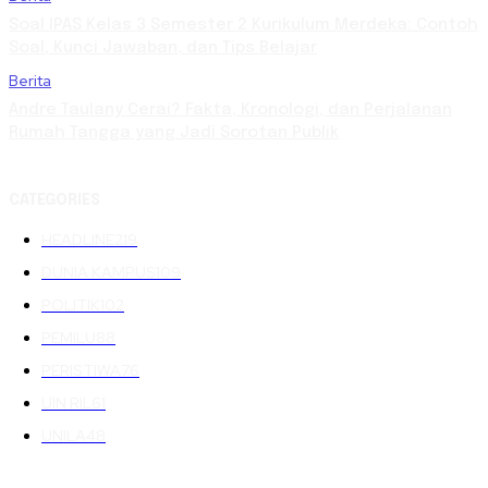
Soal IPAS Kelas 3 Semester 2 Kurikulum Merdeka: Contoh
Soal, Kunci Jawaban, dan Tips Belajar
Berita
Andre Taulany Cerai? Fakta, Kronologi, dan Perjalanan
Rumah Tangga yang Jadi Sorotan Publik
CATEGORIES
HEADLINE
219
DUNIA KAMPUS
109
POLITIK
102
PEMILU
88
PERISTIWA
76
UIN RIL
61
UNILA
48