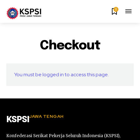
0
Checkout
You must be logged in to access this page.
JAWA TENGAH
KSPSI
Konfederasi Serikat Pekerja Seluruh Indonesia (KSPSI),