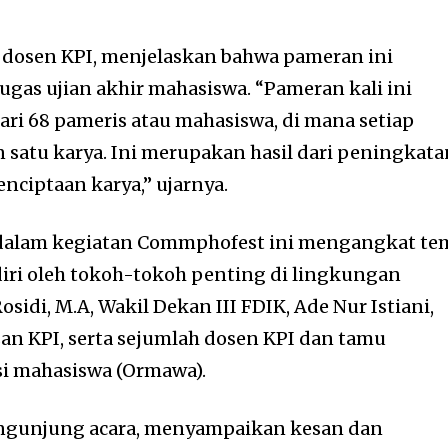
, dosen KPI, menjelaskan bahwa pameran ini
ugas ujian akhir mahasiswa. “Pameran kali ini
ri 68 pameris atau mahasiswa, di mana setiap
atu karya. Ini merupakan hasil dari peningkata
nciptaan karya,” ujarnya.
dalam kegiatan Commphofest ini mengangkat te
diri oleh tokoh-tokoh penting di lingkungan
Rosidi, M.A, Wakil Dekan III FDIK, Ade Nur Istiani,
san KPI, serta sejumlah dosen KPI dan tamu
si mahasiswa (Ormawa).
pengunjung acara, menyampaikan kesan dan