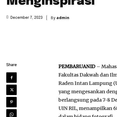
Menginspirasi
By
admin
December 7, 2023
Share
PEMBARUANID
– Mahasi
Fakultas Dakwah dan Ilm
Raden Intan Lampung (U
yang mengesankan denga
berlangsung pada 7-8 D
UIN RIL, menampilkan 6
dalam bidang fotografi.