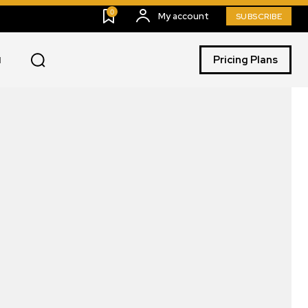
0
My account
SUBSCRIBE
Pricing Plans
I