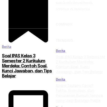
satu konfederasi buruh
terbesar di Indonesia.
COMPANY
TRENDING
Berita
Berita
Soal IPAS Kelas 3
Soal IPAS Kelas 3 Semester
Semester 2 Kurikulum
2 Kurikulum Merdeka:
Merdeka: Contoh Soal,
Contoh Soal, Kunci
Kunci Jawaban, dan Tips
Jawaban, dan Tips Belajar
Belajar
Berita
Andre Taulany Cerai?
Fakta, Kronologi, dan
Perjalanan Rumah Tangga
yang Jadi Sorotan Publik