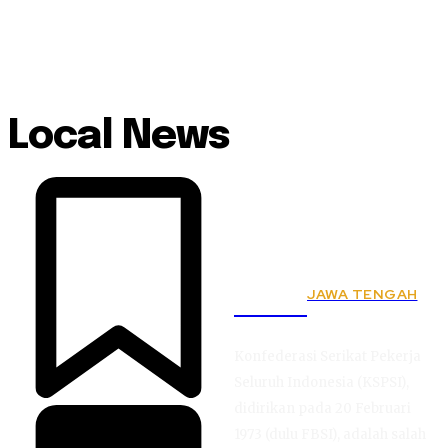
Local News
JAWA TENGAH
KSPSI
Konfederasi Serikat Pekerja
Seluruh Indonesia (KSPSI),
didirikan pada 20 Februari
1973 (dulu FBSI), adalah salah