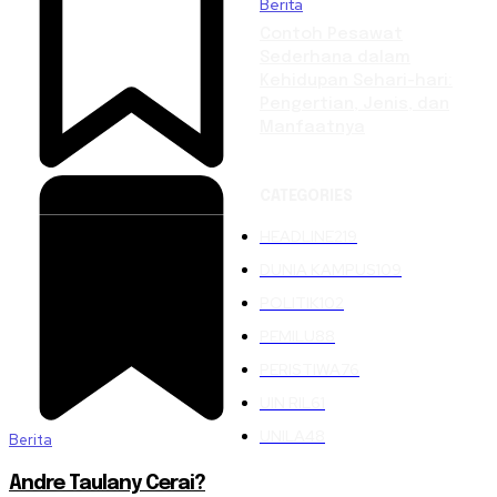
Berita
Contoh Pesawat
Sederhana dalam
Kehidupan Sehari-hari:
Pengertian, Jenis, dan
Manfaatnya
CATEGORIES
HEADLINE
219
DUNIA KAMPUS
109
POLITIK
102
PEMILU
88
PERISTIWA
76
UIN RIL
61
UNILA
48
Berita
Andre Taulany Cerai?