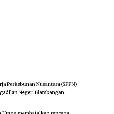
erja Perkebunan Nusantara (SPPN)
ngadilan Negeri Blambangan
n Umpu membatalkan rencana