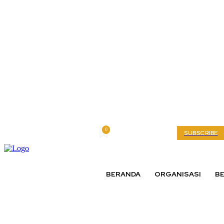
0
Thursday, August 6, 2026
My account
SUBSCRIBE
BERANDA
ORGANISASI
BE