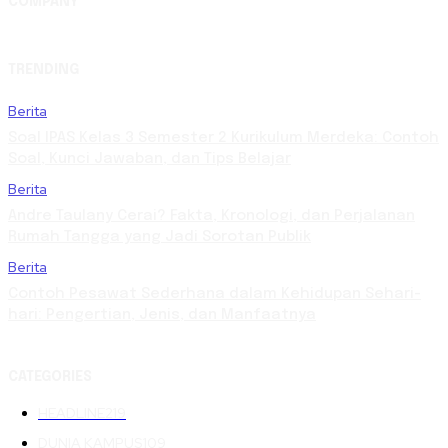
COMPANY
TRENDING
Berita
Soal IPAS Kelas 3 Semester 2 Kurikulum Merdeka: Contoh
Soal, Kunci Jawaban, dan Tips Belajar
Berita
Andre Taulany Cerai? Fakta, Kronologi, dan Perjalanan
Rumah Tangga yang Jadi Sorotan Publik
Berita
Contoh Pesawat Sederhana dalam Kehidupan Sehari-
hari: Pengertian, Jenis, dan Manfaatnya
CATEGORIES
HEADLINE
219
DUNIA KAMPUS
109