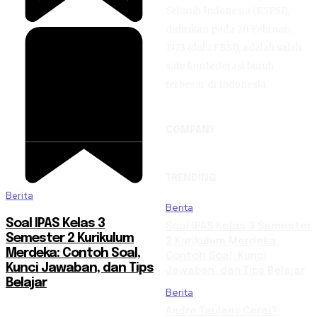
Seluruh Indonesia (KSPSI),
didirikan pada 20 Februari
1973 (dulu FBSI), adalah salah
satu konfederasi buruh
terbesar di Indonesia.
COMPANY
TRENDING
Berita
Berita
Soal IPAS Kelas 3
Soal IPAS Kelas 3 Semester
Semester 2 Kurikulum
2 Kurikulum Merdeka:
Merdeka: Contoh Soal,
Contoh Soal, Kunci
Kunci Jawaban, dan Tips
Jawaban, dan Tips Belajar
Belajar
Berita
Andre Taulany Cerai?