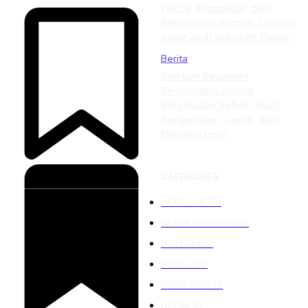
Fakta, Kronologi, dan
Perjalanan Rumah Tangga
yang Jadi Sorotan Publik
Berita
Contoh Pesawat
Sederhana dalam
Kehidupan Sehari-hari:
Pengertian, Jenis, dan
Manfaatnya
CATEGORIES
HEADLINE
219
DUNIA KAMPUS
109
POLITIK
102
PEMILU
88
PERISTIWA
76
UIN RIL
61