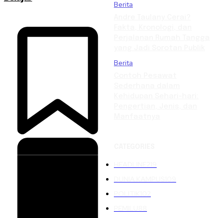
Berita
Andre Taulany Cerai?
Fakta, Kronologi, dan
Perjalanan Rumah Tangga
yang Jadi Sorotan Publik
Berita
Contoh Pesawat
Sederhana dalam
Kehidupan Sehari-hari:
Pengertian, Jenis, dan
Manfaatnya
CATEGORIES
HEADLINE
219
DUNIA KAMPUS
109
POLITIK
102
PEMILU
88