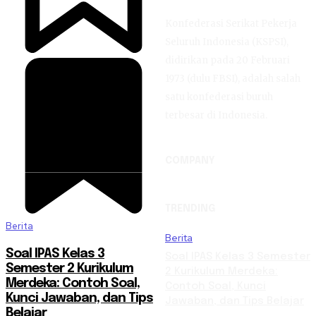
Konfederasi Serikat Pekerja
Seluruh Indonesia (KSPSI),
didirikan pada 20 Februari
1973 (dulu FBSI), adalah salah
satu konfederasi buruh
terbesar di Indonesia.
COMPANY
TRENDING
Berita
Berita
Soal IPAS Kelas 3
Soal IPAS Kelas 3 Semester
Semester 2 Kurikulum
2 Kurikulum Merdeka:
Merdeka: Contoh Soal,
Contoh Soal, Kunci
Kunci Jawaban, dan Tips
Jawaban, dan Tips Belajar
Belajar