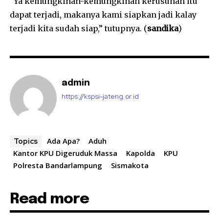
“Ya kemungkinan-kemungkinan kerusuhan itu
dapat terjadi, makanya kami siapkan jadi kalay
terjadi kita sudah siap,” tutupnya. (
sandika
)
admin
https://kspsi-jateng.or.id
Ada Apa?
Aduh
Topics
Kantor KPU Digeruduk Massa
Kapolda
KPU
Polresta Bandarlampung
Sismakota
Read more