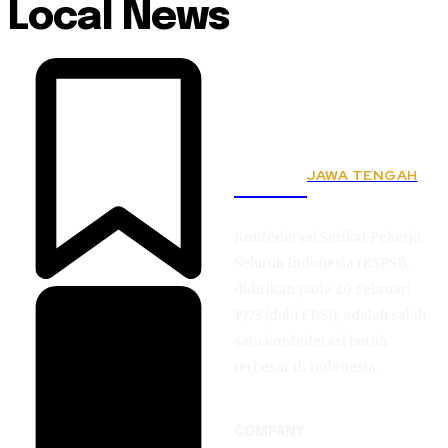
Local News
JAWA TENGAH
KSPSI
Konfederasi Serikat Pekerja
Seluruh Indonesia (KSPSI),
didirikan pada 20 Februari
1973 (dulu FBSI), adalah salah
satu konfederasi buruh
terbesar di Indonesia.
COMPANY