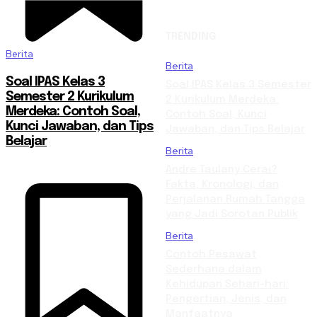
TRENDING
Berita
Berita
Soal IPAS Kelas 3
Soal IPAS Kelas 3 Semester
Semester 2 Kurikulum
2 Kurikulum Merdeka:
Merdeka: Contoh Soal,
Contoh Soal, Kunci
Kunci Jawaban, dan Tips
Jawaban, dan Tips Belajar
Belajar
Berita
Andre Taulany Cerai?
Fakta, Kronologi, dan
Perjalanan Rumah Tangga
yang Jadi Sorotan Publik
Berita
Contoh Pesawat
Sederhana dalam
Kehidupan Sehari-hari:
Pengertian, Jenis, dan
Manfaatnya