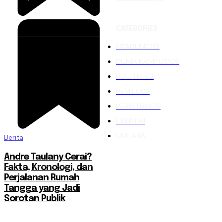
CATEGORIES
HEADLINE
219
DUNIA KAMPUS
109
POLITIK
102
PEMILU
88
PERISTIWA
76
UIN RIL
61
UNILA
48
Berita
Andre Taulany Cerai?
Fakta, Kronologi, dan
Perjalanan Rumah
Tangga yang Jadi
Sorotan Publik