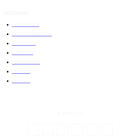
CATEGORIES
HEADLINE
219
DUNIA KAMPUS
109
POLITIK
102
PEMILU
88
PERISTIWA
76
UIN RIL
61
UNILA
48
© KSPSI 2026