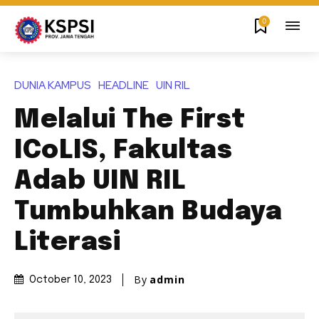
0
DUNIA KAMPUS
HEADLINE
UIN RIL
Melalui The First
ICoLIS, Fakultas
Adab UIN RIL
Tumbuhkan Budaya
Literasi
By
admin
October 10, 2023