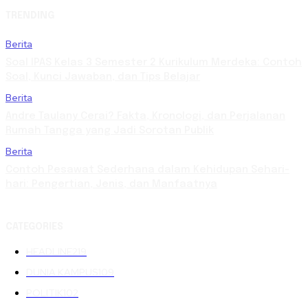
TRENDING
Berita
Soal IPAS Kelas 3 Semester 2 Kurikulum Merdeka: Contoh
Soal, Kunci Jawaban, dan Tips Belajar
Berita
Andre Taulany Cerai? Fakta, Kronologi, dan Perjalanan
Rumah Tangga yang Jadi Sorotan Publik
Berita
Contoh Pesawat Sederhana dalam Kehidupan Sehari-
hari: Pengertian, Jenis, dan Manfaatnya
CATEGORIES
HEADLINE
219
DUNIA KAMPUS
109
POLITIK
102